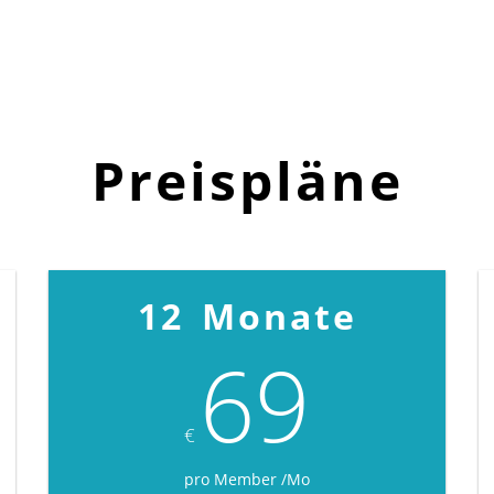
Preispläne
12 Monate
69
€
pro Member /Mo