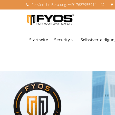
Persönliche
Beratung:
+4917627955914
Startseite
Security
Selbstverteidigun