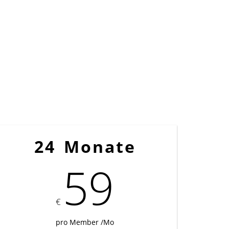
24 Monate
59
€
pro Member /Mo