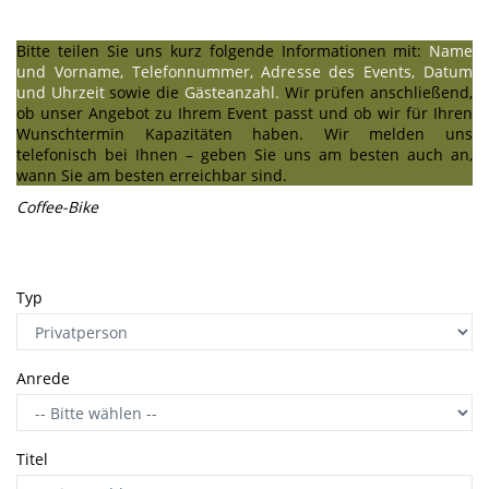
Bitte teilen Sie uns kurz folgende Informationen mit:
Name
und Vorname, Telefonnummer, Adresse
des Events
, Datum
und Uhrzeit
sowie die
Gästeanzahl.
Wir prüfen anschließend,
ob unser Angebot zu Ihrem Event passt und ob wir für Ihren
Wunschtermin Kapazitäten haben. Wir melden uns
telefonisch bei Ihnen – geben Sie uns am besten auch an,
wann Sie am besten erreichbar sind.
Coffee-Bike
Typ
Anrede
Titel