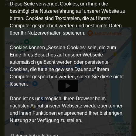
Diese Seite verwendet Cookies, um Ihnen die
+4917627955914
bestmögliche Nutzererfahrung auf unserer Website zu
bieten. Cookies sind Textdateien, die auf Ihrem
Computer gespeichert werden und bestimmte Daten
über Ihr Nutzerverhalten speichern.
Cookies können „Session-Cookies“ sein, die zum
Ende Ihres Besuches auf unserer Webseite
automatisch gelöscht werden oder persistente
Mit dem Laden des Kartendienstes akzeptieren Sie unsere
Datenschutzerklärung zu Google Maps.
Cookies, die für eine gewisse Dauer auf ihrem
Weitere Informationen
Computer gespeichert werden, sofern Sie diese nicht
löschen.
Dann ist es uns möglich, Ihren Browser beim
Google Maps immer entsperren
nächsten Aufruf unserer Webseite wiederzuerkennen
und Ihnen Funktionen entsprechend Ihrer bisherigen
Nutzung zur Verfügung zu stellen.
Datenschutzerklärung