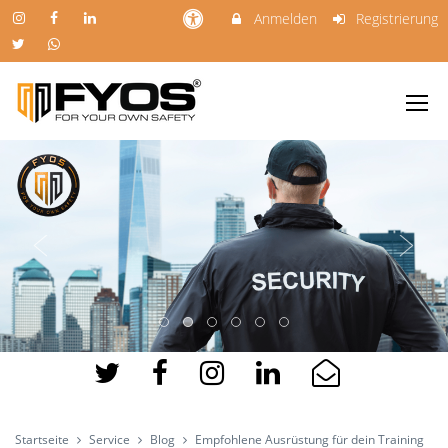
Anmelden
Registrierung
Startseite
Service
Blog
Empfohlene Ausrüstung für dein Training